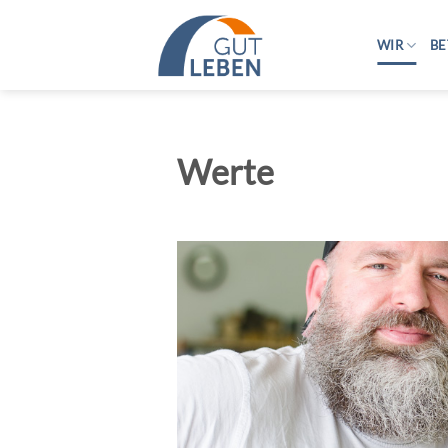
Zum
Inhalt
WIR
BE
springen
Werte