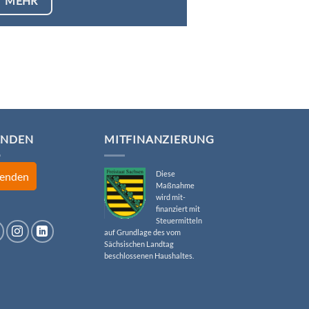
MEHR
ENDEN
MITFINANZIERUNG
Diese
enden
Maßnahme
wird mit-
finanziert mit
Steuermitteln
auf Grundlage des vom
Sächsischen Landtag
beschlossenen Haushaltes.