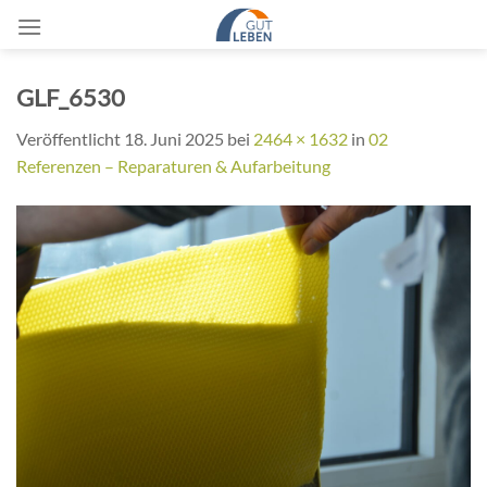
Zum
Inhalt
springen
GLF_6530
Veröffentlicht
18. Juni 2025
bei
2464 × 1632
in
02
Referenzen – Reparaturen & Aufarbeitung