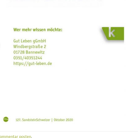
ommentar posten
.