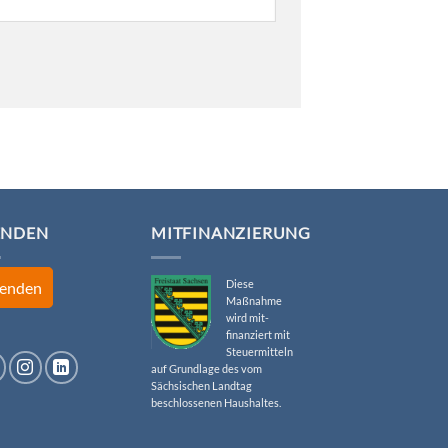
ENDEN
MITFINANZIERUNG
Diese
enden
Maßnahme
wird mit-
finanziert mit
Steuermitteln
auf Grundlage des vom
Sächsischen Landtag
beschlossenen Haushaltes.