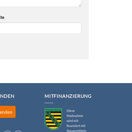
te
ENDEN
MITFINANZIERUNG
Diese
enden
Maßnahme
wird mit-
finanziert mit
Steuermitteln