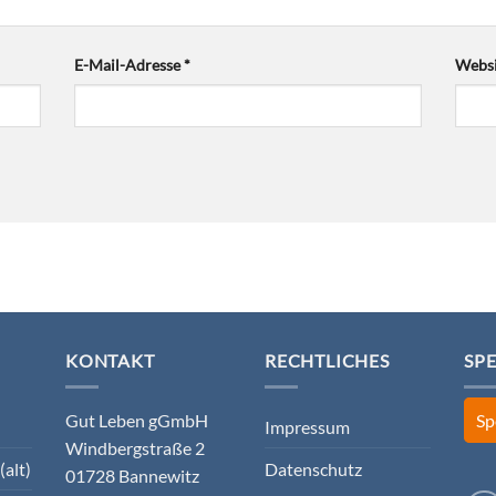
E-Mail-Adresse
*
Websi
KONTAKT
RECHTLICHES
SP
Gut Leben gGmbH
Sp
Impressum
Windbergstraße 2
(alt)
Datenschutz
01728 Bannewitz