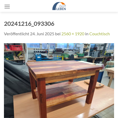
Zum
Inhalt
springen
20241216_093306
Veröffentlicht
24. Juni 2025
bei
2560 × 1920
in
Couchtisch