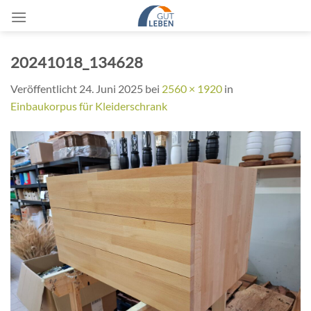
Zum
Inhalt
springen
20241018_134628
Veröffentlicht
24. Juni 2025
bei
2560 × 1920
in
Einbaukorpus für Kleiderschrank