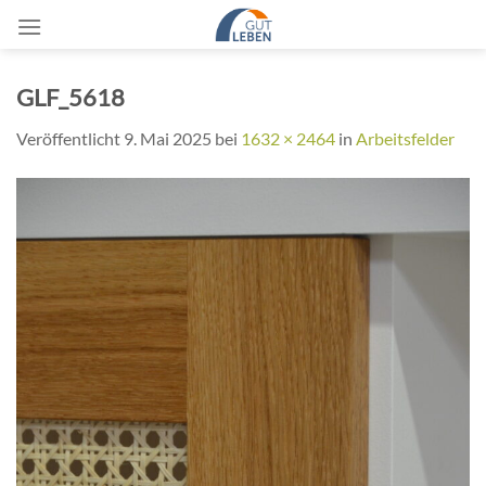
Zum
Inhalt
springen
GLF_5618
Veröffentlicht
9. Mai 2025
bei
1632 × 2464
in
Arbeitsfelder