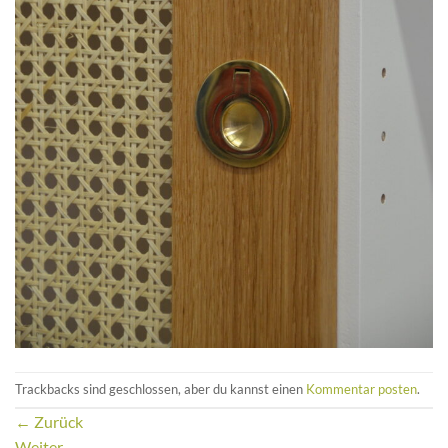
Trackbacks sind geschlossen, aber du kannst einen
Kommentar posten
.
←
Zurück
Weiter
→