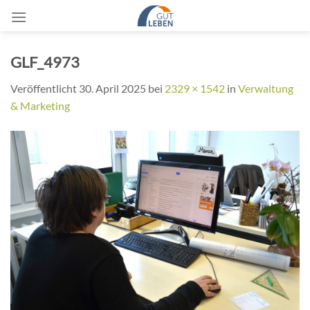
Zum
Inhalt
springen
GLF_4973
Veröffentlicht
30. April 2025
bei
2329 × 1542
in
Verwaltung
& Marketing