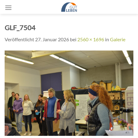
Zum
Inhalt
springen
GLF_7504
Veröffentlicht
27. Januar 2026
bei
2560 × 1696
in
Galerie