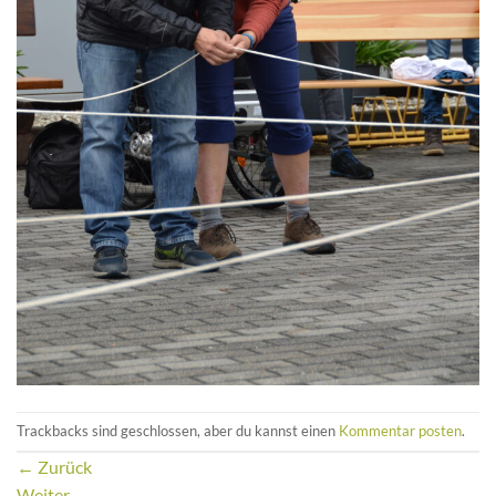
Trackbacks sind geschlossen, aber du kannst einen
Kommentar posten
.
←
Zurück
Weiter
→