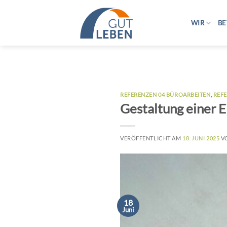
Zum
Inhalt
WIR
BE
springen
REFERENZEN 04 BÜROARBEITEN
,
REF
Gestaltung einer 
VERÖFFENTLICHT AM
18. JUNI 2025
V
18
Juni