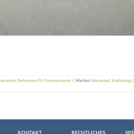
oarbeiten
,
Referenzen 05 Firmenpräsente
|
Markiert
Büroarbeit
,
Einkladung
,
KONTAKT
RECHTLICHES
SP