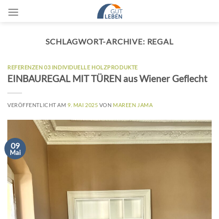
Zum
Inhalt
springen
SCHLAGWORT-ARCHIVE:
REGAL
REFERENZEN 03 INDIVIDUELLE HOLZPRODUKTE
EINBAUREGAL MIT TÜREN aus Wiener Geflecht
VERÖFFENTLICHT AM
9. MAI 2025
VON
MAREEN JAMA
09
Mai