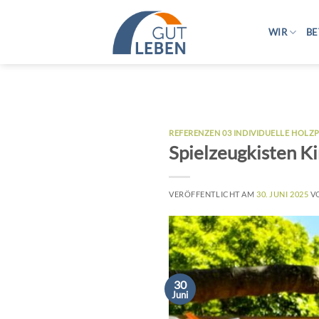
Zum
Inhalt
WIR
BE
springen
REFERENZEN 03 INDIVIDUELLE HOL
Spielzeugkisten K
VERÖFFENTLICHT AM
30. JUNI 2025
V
30
Juni