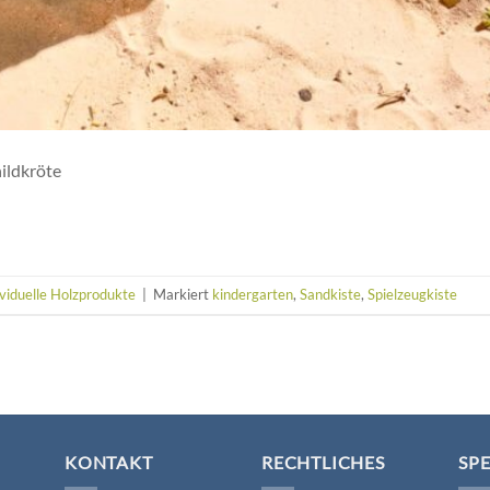
ildkröte
viduelle Holzprodukte
|
Markiert
kindergarten
,
Sandkiste
,
Spielzeugkiste
KONTAKT
RECHTLICHES
SP