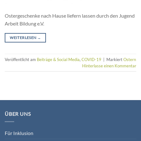
Ostergeschenke nach Hause liefern lassen durch den Jugend
Arbeit Bildung e.V.
WEITERLESEN
→
Veröffentlicht am
Beiträge & Social Media
,
COVID-19
|
Markiert
Ostern
Hinterlasse einen Kommentar
ÜBER UNS
Für Inklusion